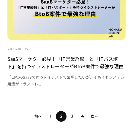
2026.06.05
SaaSマーケター必見！「IT営業経験」と「ITパスポー
ト」を持つイラストレーターがBtoB案件で最強な理由
「自社のSaaSの強みをイラストで図解したいが、そもそもシステム
用語がイラストレ...
投
1
2
3
4
前へ
次へ
稿