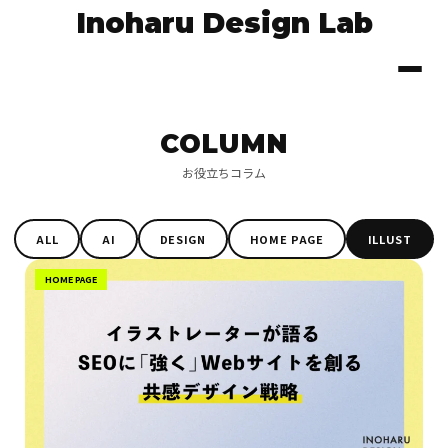
Inoharu Design Lab
COLUMN
お役立ちコラム
ALL
AI
DESIGN
HOME PAGE
ILLUST
HOME PAGE