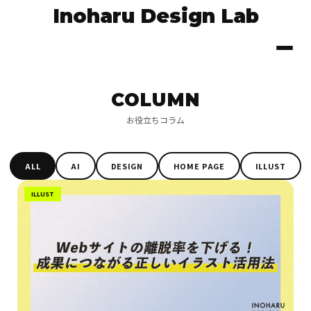
Inoharu Design Lab
COLUMN
お役立ちコラム
ALL
AI
DESIGN
HOME PAGE
ILLUST
ILLUST