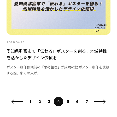
2026.04.23
愛知県弥富市で「伝わる」ポスターを創る！地域特性
を活かしたデザイン依頼術
ポスター制作依頼前の「思考整理」が成功の鍵 ポスター制作を依頼
する際、多くの人が...
投
1
2
3
4
5
6
7
稿